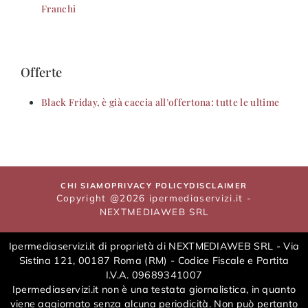
Franchi
Offerte
Black Friday, è già caccia all’offertona: tutte le ultime
CHI SIAMO
PRIVACY POLICY
DISCLAIMER
Copyright @2026 ipermediaservizi.it -
NEXTMEDIAWEB SRL
Ipermediaservizi.it di proprietà di NEXTMEDIAWEB SRL - Via
Sistina 121, 00187 Roma (RM) - Codice Fiscale e Partita
I.V.A. 09689341007
Ipermediaservizi.it non è una testata giornalistica, in quanto
viene aggiornato senza alcuna periodicità. Non può pertanto