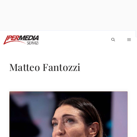
Vai
M
al
contenuto
Matteo Fantozzi