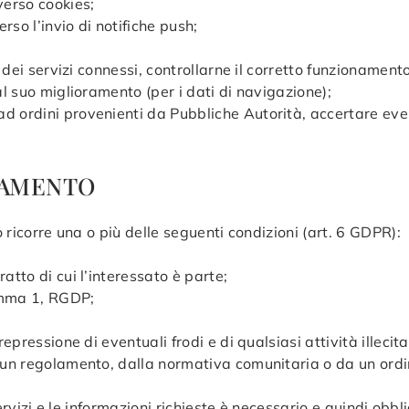
verso cookies;
so l’invio di notifiche push;
 e dei servizi connessi, controllarne il corretto funzionamen
al suo miglioramento (per i dati di navigazione);
 ordini provenienti da Pubbliche Autorità, accertare eventu
TTAMENTO
o ricorre una o più delle seguenti condizioni (art. 6 GDPR):
atto di cui l’interessato è parte;
comma 1, RGDP;
epressione di eventuali frodi e di qualsiasi attività illecita
un regolamento, dalla normativa comunitaria o da un ordine 
servizi e le informazioni richieste è necessario e quindi obbl