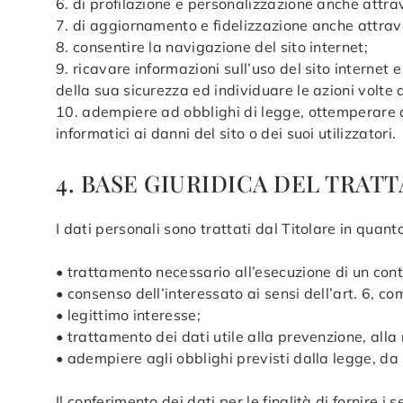
6. di profilazione e personalizzazione anche attra
7. di aggiornamento e fidelizzazione anche attraver
8. consentire la navigazione del sito internet;
9. ricavare informazioni sull’uso del sito internet
della sua sicurezza ed individuare le azioni volte 
10. adempiere ad obblighi di legge, ottemperare ad
informatici ai danni del sito o dei suoi utilizzatori.
4. BASE GIURIDICA DEL TRA
I dati personali sono trattati dal Titolare in quant
• trattamento necessario all’esecuzione di un contr
• consenso dell’interessato ai sensi dell’art. 6, 
• legittimo interesse;
• trattamento dei dati utile alla prevenzione, alla r
• adempiere agli obblighi previsti dalla legge, da 
Il conferimento dei dati per le finalità di fornire i 