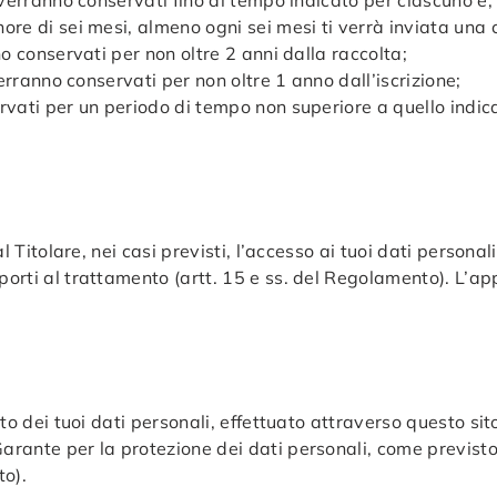
, verranno conservati fino al tempo indicato per ciascuno e, 
nore di sei mesi, almeno ogni sei mesi ti verrà inviata una c
nno conservati per non oltre 2 anni dalla raccolta;
 verranno conservati per non oltre 1 anno dall’iscrizione;
servati per un periodo di tempo non superiore a quello indic
al Titolare, nei casi previsti, l’accesso ai tuoi dati personali
pporti al trattamento (artt. 15 e ss. del Regolamento). L’a
ento dei tuoi dati personali, effettuato attraverso questo s
Garante per la protezione dei dati personali, come previsto
to).