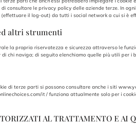
 terze parti che anch’essi potrebbero impiegare i cookie e/
di consultare le privacy policy delle aziende terze. In og
ffettuare il log-out) da tutti i social network a cui si è eff
ed altri strumenti
erale la propria riservatezza e sicurezza attraverso le funzi
 di chi naviga; di seguito elenchiamo quelle più utili per i 
okie di terze parti si possono consultare anche i siti www.
nechoices.com/it / funziona attualmente solo per i cookie d
UTORIZZATI AL TRATTAMENTO E AI Q