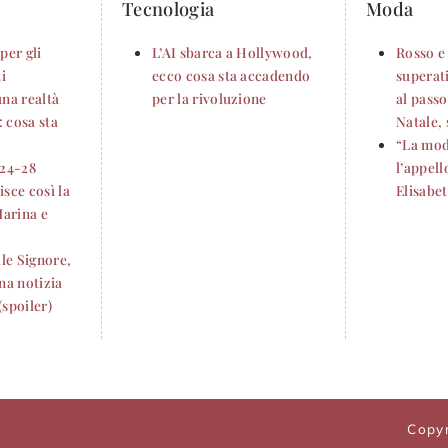
Tecnologia
Moda
per gli
L’AI sbarca a Hollywood,
Rosso e
ti
ecco cosa sta accadendo
superati
una realtà
per la rivoluzione
al passo
 cosa sta
Natale, 
“La mod
 24-28
l’appell
sce così la
Elisabe
Marina e
lle Signore,
na notizia
(spoiler)
Copy