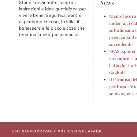
News
Storie selezionate, semplici
ispirazioni e idee quotidiane per
vivere bene. Seguiteci mentre
Niente lavoro 
esploriamo la casa, lo stile, il
under 30, i da
benessere e le piccole cose che
sottolineano 
rendono la vita più luminosa.
preoccupante:
succedendo
UPAS, spoiler
novembre: fini
battaglia tra 
Gagliotti
Il Paradiso de
per Rosa c’è u
sconvolgente 
CHI SIAMO
PRIVACY POLICY
DISCLAIMER