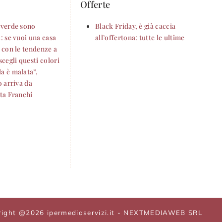
Offerte
 verde sono
Black Friday, è già caccia
: se vuoi una casa
all’offertona: tutte le ultime
 con le tendenze a
scegli questi colori
a è malata”,
o arriva da
tta Franchi
right @2026 ipermediaservizi.it - NEXTMEDIAWEB SRL