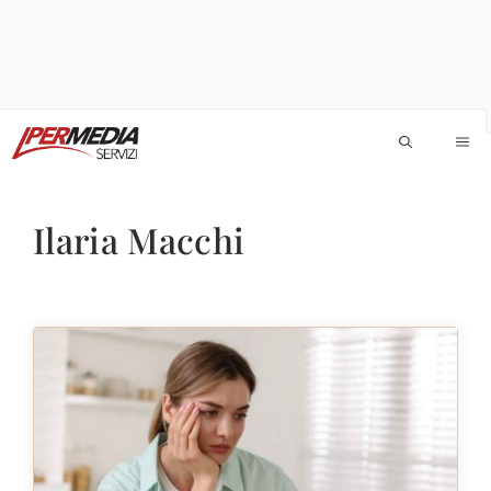
Vai
M
al
contenuto
Ilaria Macchi