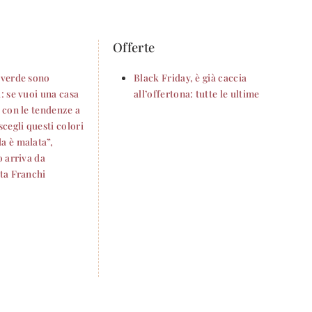
Offerte
 verde sono
Black Friday, è già caccia
: se vuoi una casa
all’offertona: tutte le ultime
 con le tendenze a
scegli questi colori
a è malata”,
o arriva da
tta Franchi