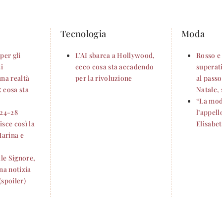
Tecnologia
Moda
per gli
L’AI sbarca a Hollywood,
Rosso e
ti
ecco cosa sta accadendo
superati
una realtà
per la rivoluzione
al passo
 cosa sta
Natale, 
“La mod
 24-28
l’appell
sce così la
Elisabe
Marina e
lle Signore,
na notizia
(spoiler)